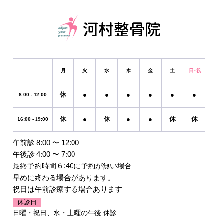
月
火
水
木
金
土
日・祝
休
●
●
●
●
●
●
8:00 - 12:00
休
●
休
●
●
休
休
16:00 - 19:00
午前診 8:00 〜 12:00
午後診 4:00 〜 7:00
最終予約時間６:40に予約が無い場合
早めに終わる場合があります。
祝日は午前診療する場合あります
休診日
日曜・祝日、水・土曜の午後 休診