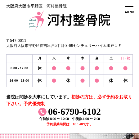
大阪府大阪市平野区 河村整骨院
〒547-0011
大阪府大阪市平野区長吉出戸5丁目-3-69センチュリーハイム出戸１Ｆ
月
火
水
木
金
土
日・祝
休
8:00 - 12:00
休
休
休
休
16:00 - 19:00
当院は問診を大事にしています。
初診の方は、必ず予約をお取り
下さい。予約優先制
06-6790-6102
午前診 8:00 〜 12:00 午後診 4:00 〜 7:00
予約最終時間は 18：40です。