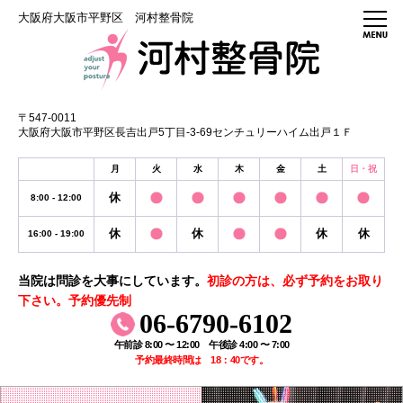
大阪府大阪市平野区 河村整骨院
〒547-0011
大阪府大阪市平野区長吉出戸5丁目-3-69センチュリーハイム出戸１Ｆ
月
火
水
木
金
土
日・祝
休
8:00 - 12:00
休
休
休
休
16:00 - 19:00
当院は問診を大事にしています。
初診の方は、必ず予約をお取り
下さい。予約優先制
06-6790-6102
午前診 8:00 〜 12:00 午後診 4:00 〜 7:00
予約最終時間は 18：40です。