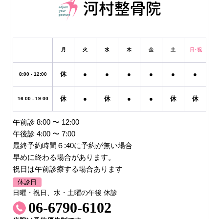
月
火
水
木
金
土
日・祝
休
●
●
●
●
●
●
8:00 - 12:00
休
●
休
●
●
休
休
16:00 - 19:00
午前診 8:00 〜 12:00
午後診 4:00 〜 7:00
最終予約時間６:40に予約が無い場合
早めに終わる場合があります。
祝日は午前診療する場合あります
休診日
日曜・祝日、水・土曜の午後 休診
06-6790-6102