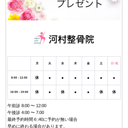
月
火
水
木
金
土
日・祝
休
●
●
●
●
●
●
8:00 - 12:00
休
●
休
●
●
休
休
16:00 - 19:00
午前診 8:00 〜 12:00
午後診 4:00 〜 7:00
最終予約時間６:40に予約が無い場合
早めに終わる場合があります。