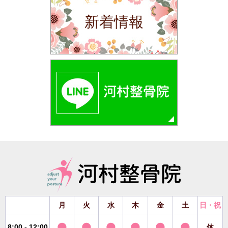
新着情報
月
火
水
木
金
土
日・祝
8:00 - 12:00
休