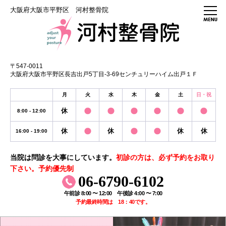
大阪府大阪市平野区 河村整骨院
〒547-0011
大阪府大阪市平野区長吉出戸5丁目-3-69センチュリーハイム出戸１Ｆ
月
火
水
木
金
土
日・祝
休
8:00 - 12:00
休
休
休
休
16:00 - 19:00
当院は問診を大事にしています。
初診の方は、必ず予約をお取り
下さい。予約優先制
06-6790-6102
午前診 8:00 〜 12:00 午後診 4:00 〜 7:00
予約最終時間は 18：40です。