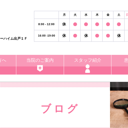
月
火
水
木
金
土
休
8:00 - 12:00
休
休
休
16:00 -19:00
リーハイム出戸１Ｆ
方へ
当院のご案内
スタッフ紹介
ブ ロ グ