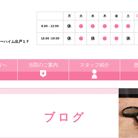
月
火
水
木
金
土
休
8:00 - 12:00
休
休
休
16:00 -19:00
リーハイム出戸１Ｆ
方へ
当院のご案内
スタッフ紹介
ブ ロ グ