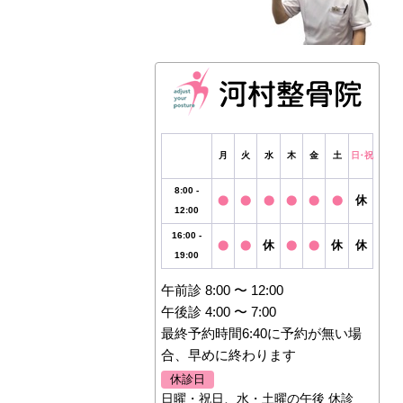
月
火
水
木
金
土
日・祝
8:00 -
休
12:00
16:00 -
休
休
休
19:00
午前診 8:00 〜 12:00
午後診 4:00 〜 7:00
最終予約時間6:40に予約が無い場
合、早めに終わります
休診日
日曜・祝日、水・土曜の午後 休診