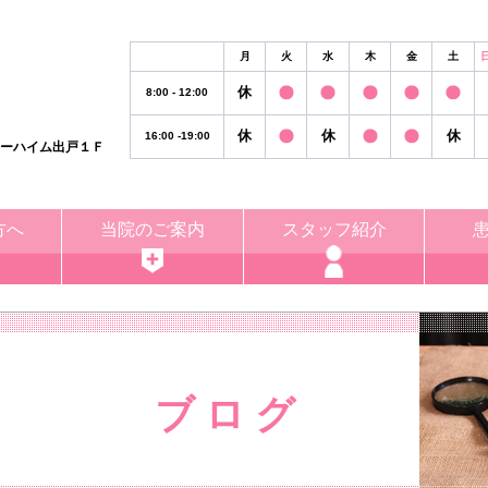
月
火
水
木
金
土
休
8:00 - 12:00
休
休
休
16:00 -19:00
リーハイム出戸１Ｆ
方へ
当院のご案内
スタッフ紹介
ブ ロ グ